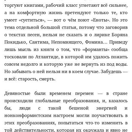
торгуют книгами, рабочий класс угнетают всё сильнее,
а на комфортную жизнь претендуют только те, кто
умеет «суетиться», — вот о чём поют «Еноты». Но это
тема отдельной большой статьи, потому что заговорив
о текстах песен, нельзя не сказать и о лирике Боряна
Покидько, Сантима, Непомнящего, Фомина… Приведу
лишь мысль из книги о том, что «форманты» сообща
тосковали по Атлантиде, в которой им удалось пожить
совсем недолго и которую уже не вернуть из под воды.
Но забывать о ней нельзя ни в коем случае. Забудешь —
и всё: старость, смерть.
Девяностые были временем перемен — в стране
происходили глобальные преобразования, и, казалось
бы, люди с такой бешеной энергией и
нонконформистским настроем могли поучаствовать в
этих преобразованиях, попытаться что-то изменить в
той действительности, которая их окружала и явно не