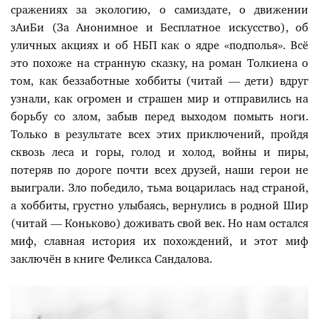
сражениях за экологию, о самиздате, о движении
зАиБи (За Анонимное и Бесплатное искусство), об
уличных акциях и об НБП как о ядре «подполья». Всё
это похоже на странную сказку, на роман Толкиена о
том, как беззаботные хоббиты (читай — дети) вдруг
узнали, как огромен и страшен мир и отправились на
борьбу со злом, забыв перед выходом помыть ноги.
Только в результате всех этих приключений, пройдя
сквозь леса и горы, голод и холод, войны и пиры,
потеряв по дороге почти всех друзей, наши герои не
выиграли. Зло победило, тьма воцарилась над страной,
а хоббиты, грустно улыбаясь, вернулись в родной Шир
(читай — Коньково) доживать свой век. Но нам остался
миф, славная история их похождений, и этот миф
заключён в книге Феликса Сандалова.