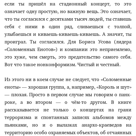
если ты пришёл на стадионный концерт, то это
означает одну простую, но важную вещь. Это означает,
что ты согласился с десятками тысяч людей, ты ставишь
себя с ними в один ряд, сливаешься с толпой,
улыбаешься и киваешь-киваешь-киваешь. А значит, ты
проиграл. Ты согласился. Для Бориса Усова (лидера
«Соломенных Енотов») и компании это неприемлемо,
это хуже, чем смерть, это предательство самого себя.
Вот что такое нонконформизм. Чистый и честный.
Из этого ни в коем случае не следует, что «Соломенные
еноты» — хорошая группа, а, например, «Король и шут»
— плохая. Просто в первом случае мы говорим о панк-
роке, а во втором — о чём-то другом. В книге
рассказывается не только о концертах на грани
терроризма и спонтанных записях альбомов между
пьянками, но и о вылазках анархо-краеведов на
территорию особо охраняемых объектов, об отчаянных