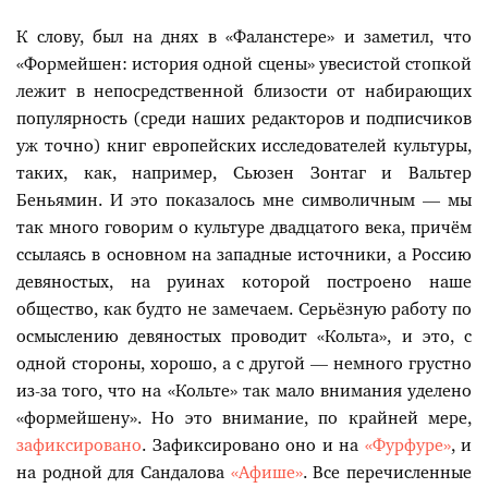
К слову, был на днях в «Фаланстере» и заметил, что
«Формейшен: история одной сцены» увесистой стопкой
лежит в непосредственной близости от набирающих
популярность (среди наших редакторов и подписчиков
уж точно) книг европейских исследователей культуры,
таких, как, например, Сьюзен Зонтаг и Вальтер
Беньямин. И это показалось мне символичным — мы
так много говорим о культуре двадцатого века, причём
ссылаясь в основном на западные источники, а Россию
девяностых, на руинах которой построено наше
общество, как будто не замечаем. Серьёзную работу по
осмыслению девяностых проводит «Кольта», и это, с
одной стороны, хорошо, а с другой — немного грустно
из-за того, что на «Кольте» так мало внимания уделено
«формейшену». Но это внимание, по крайней мере,
зафиксировано
. Зафиксировано оно и на
«Фурфуре»
, и
на родной для Сандалова
«Афише»
. Все перечисленные