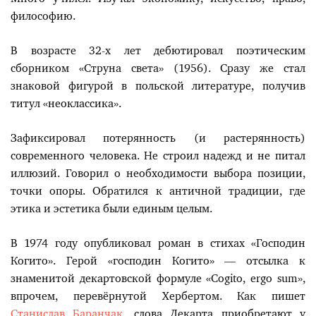
философию.
В возрасте 32-х лет дебютировал поэтическим
сборником «Струна света» (1956). Сразу же стал
знаковой фигурой в польской литературе, получив
титул «неоклассика».
Зафиксировал потерянность (и растерянность)
современного человека. Не строил надежд и не питал
иллюзий. Говорил о необходимости выбора позиции,
точки опоры. Обратился к античной традиции, где
этика и эстетика были единым целым.
В 1974 году опубликовал роман в стихах «Господин
Когито». Герой «господин Когито» — отсылка к
знаменитой декартовской формуле «Cogito, ergo sum»,
впрочем, перевёрнутой Хербертом. Как пишет
Станислав Баранчак
, слова Декарта приобретают у