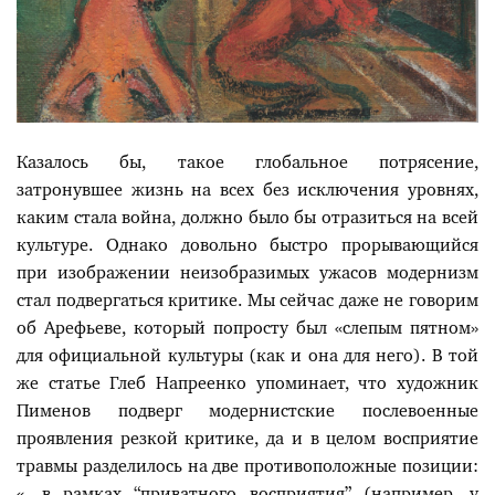
Казалось бы, такое глобальное потрясение,
затронувшее жизнь на всех без исключения уровнях,
каким стала война, должно было бы отразиться на всей
культуре. Однако довольно быстро прорывающийся
при изображении неизобразимых ужасов модернизм
стал подвергаться критике. Мы сейчас даже не говорим
об Арефьеве, который попросту был «слепым пятном»
для официальной культуры (как и она для него). В той
же статье Глеб Напреенко упоминает, что художник
Пименов подверг модернистские послевоенные
проявления резкой критике, да и в целом восприятие
травмы разделилось на две противоположные позиции:
«…в рамках “приватного восприятия” (например, у