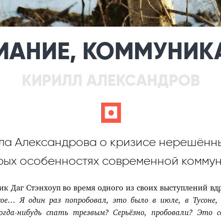
МАНИЕ, КОММУНИК
КИРИЛЛ АЛЕКСАНДРОВ
c
ла Александрова о кризисе нерешённ
рых особенностях современной коммун
к Даг Стэнхоуп во время одного из своих выступлений вд
кое… Я один раз попробовал, это было в июле, в Тусоне
огда-нибудь спать трезвым? Серьёзно, пробовали? Это 