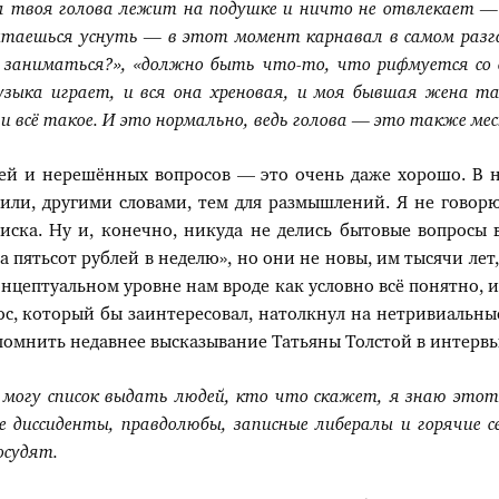
а твоя голова лежит на подушке и ничто не отвлекает
—
ытаешься уснуть
—
в этот момент карнавал в самом разгар
 заниматься?», «должно быть что-то, что рифмуется со
узыка играет, и вся она хреновая, и моя бывшая жена т
 и всё такое. И это нормально, ведь голова
—
это также мес
лей и нерешённых вопросов — это очень даже хорошо. В н
или, другими словами, тем для размышлений. Я не говор
иска. Ну и, конечно, никуда не делись бытовые вопросы 
 пятьсот рублей в неделю», но они не новы, им тысячи лет, 
онцептуальном уровне нам вроде как условно всё понятно, и
ос, который бы заинтересовал, натолкнул на нетривиальные
помнить недавнее высказывание Татьяны Толстой в интервь
 могу список выдать людей, кто что скажет, я знаю этот
 диссиденты, правдолюбы, записные либералы и горячие с
осудят.