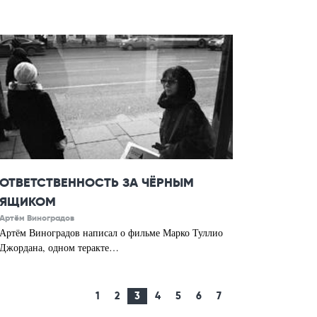
ОТВЕТСТВЕННОСТЬ ЗА ЧЁРНЫМ
ЯЩИКОМ
Артём Виноградов
Артём Виноградов написал о фильме Марко Туллио
Джордана, одном теракте…
1
2
3
4
5
6
7