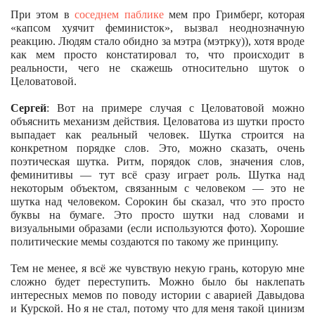
При этом в
соседнем паблике
мем про Гримберг, которая
«капсом хуячит феминисток», вызвал неоднозначную
реакцию. Людям стало обидно за мэтра (мэтрку)), хотя вроде
как мем просто констатировал то, что происходит в
реальности, чего не скажешь относительно шуток о
Целоватовой.
Сергей
: Вот на примере случая с Целоватовой можно
объяснить механизм действия. Целоватова из шутки просто
выпадает как реальный человек. Шутка строится на
конкретном порядке слов. Это, можно сказать, очень
поэтическая шутка. Ритм, порядок слов, значения слов,
феминитивы — тут всё сразу играет роль. Шутка над
некоторым объектом, связанным с человеком — это не
шутка над человеком. Сорокин бы сказал, что это просто
буквы на бумаге. Это просто шутки над словами и
визуальными образами (если используются фото). Хорошие
политические мемы создаются по такому же принципу.
Тем не менее, я всё же чувствую некую грань, которую мне
сложно будет переступить. Можно было бы наклепать
интересных мемов по поводу истории с аварией Давыдова
и Курской. Но я не стал, потому что для меня такой цинизм