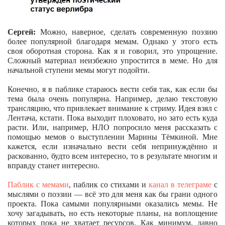
Сергей:
Можно, наверное, сделать современную поэзию
более популярной благодаря мемам. Однако у этого есть
своя оборотная сторона. Как я и говорил, это упрощение.
Сложный материал неизбежно упростится в меме. Но для
начальной ступени мемы могут подойти.
Конечно, я в паблике стараюсь вести себя так, как если бы
тема была очень популярна. Например, делаю текстовую
трансляцию, что привлекает внимание к стриму. Идея взял с
Лентача, кстати. Пока выходит плоховато, но зато есть куда
расти. Или, например, НЛО попросило меня рассказать с
помощью мемов о выступлении Марины Тёмкиной. Мне
кажется, если изначально вести себя непринуждённо и
раскованно, будто всем интересно, то в результате многим и
вправду станет интересно.
Паблик с мемами
,
паблик со стихами
и
канал в телеграме
с
мыслями о поэзии — всё это для меня как бы грани одного
проекта. Пока самыми популярными оказались мемы. Не
хочу загадывать, но есть некоторые планы, на воплощение
которых пока не хватает ресурсов. Как минимум, давно