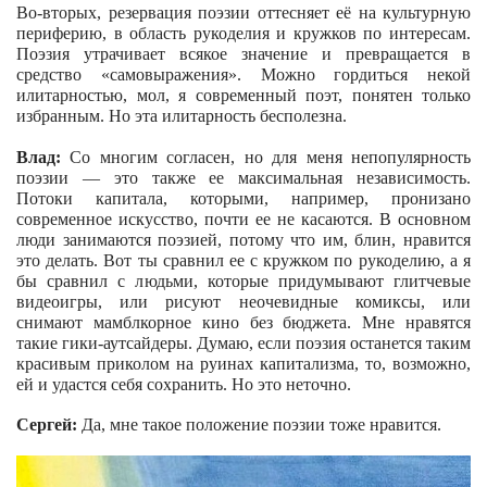
Во-вторых, резервация поэзии оттесняет её на культурную
периферию, в область рукоделия и кружков по интересам.
Поэзия утрачивает всякое значение и превращается в
средство «самовыражения». Можно гордиться некой
илитарностью, мол, я современный поэт, понятен только
избранным. Но эта илитарность бесполезна.
Влад:
Со многим согласен, но для меня непопулярность
поэзии — это также ее максимальная независимость.
Потоки капитала, которыми, например, пронизано
современное искусство, почти ее не касаются. В основном
люди занимаются поэзией, потому что им, блин, нравится
это делать. Вот ты сравнил ее с кружком по рукоделию, а я
бы сравнил с людьми, которые придумывают глитчевые
видеоигры, или рисуют неочевидные комиксы, или
снимают мамблкорное кино без бюджета. Мне нравятся
такие гики-аутсайдеры. Думаю, если поэзия останется таким
красивым приколом на руинах капитализма, то, возможно,
ей и удастся себя сохранить. Но это неточно.
Сергей:
Да, мне такое положение поэзии тоже нравится.