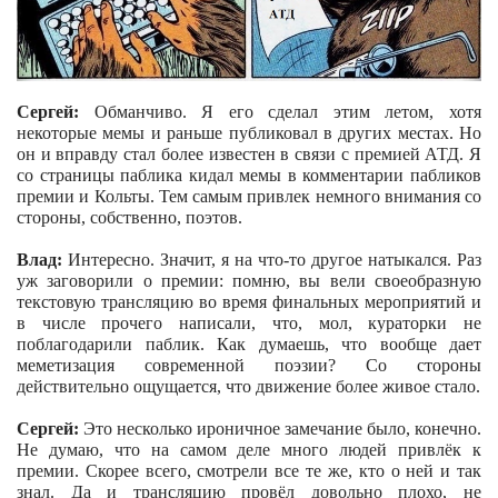
Сергей:
Обманчиво. Я его сделал этим летом, хотя
некоторые мемы и раньше публиковал в других местах. Но
он и вправду стал более известен в связи с премией АТД. Я
со страницы паблика кидал мемы в комментарии пабликов
премии и Кольты. Тем самым привлек немного внимания со
стороны, собственно, поэтов.
Влад:
Интересно. Значит, я на что-то другое натыкался. Раз
уж заговорили о премии: помню, вы вели своеобразную
текстовую трансляцию во время финальных мероприятий и
в числе прочего написали, что, мол, кураторки не
поблагодарили паблик. Как думаешь, что вообще дает
меметизация современной поэзии? Со стороны
действительно ощущается, что движение более живое стало.
Сергей:
Это несколько ироничное замечание было, конечно.
Не думаю, что на самом деле много людей привлёк к
премии. Скорее всего, смотрели все те же, кто о ней и так
знал. Да и трансляцию провёл довольно плохо, не