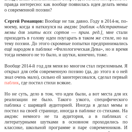
правда интересно: как вообще появилась идея делать мемы
о современной поэзии?
Сергей Романцов:
Вообще не так давно. Году в 2014-м, по-
моему, когда я наткнулся на амдэвс [
паблик «Абстрактные
мемы для элиты всех сортов
—
прим. ред.],
мне стали
приходить в голову идеи поугарать в таком же стиле, но на
тему поэзии. До этого скромные попытки предпринимались
ещё народом в паблике «Филологическая Дева», но и время
тогда немного не то было, и шутки, конечно, тоже.
Вообще 2014-й год для меня во многом стал переломным. Я
открыл для себя современную поэзию (да, до этого я о ней
знал очень мало), сильно ей заинтересовался, сделал первый
паблик
, где постил стихи всякие.
Но не суть, дело в том, что идеи были, а вот места для их
реализации не было. Такого узкого, специфического
паблика с шарящей аудиторией. Иногда я делал мемы и
постил на своей странице, иногда в паблике со стихами. На
амдэвс немного не та аудитория, а в пабликах с
литературными шутками в основном проходились по
классике, школьной программе и паре современников. И