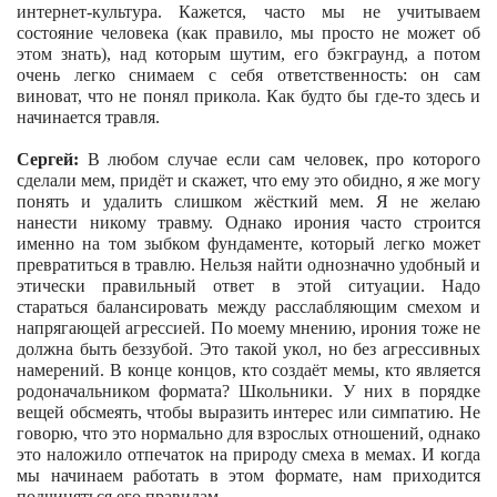
интернет-культура. Кажется, часто мы не учитываем
состояние человека (как правило, мы просто не может об
этом знать), над которым шутим, его бэкграунд, а потом
очень легко снимаем с себя ответственность: он сам
виноват, что не понял прикола. Как будто бы где-то здесь и
начинается травля.
Сергей:
В любом случае если сам человек, про которого
сделали мем, придёт и скажет, что ему это обидно, я же могу
понять и удалить слишком жёсткий мем. Я не желаю
нанести никому травму. Однако ирония часто строится
именно на том зыбком фундаменте, который легко может
превратиться в травлю. Нельзя найти однозначно удобный и
этически правильный ответ в этой ситуации. Надо
стараться балансировать между расслабляющим смехом и
напрягающей агрессией. По моему мнению, ирония тоже не
должна быть беззубой. Это такой укол, но без агрессивных
намерений. В конце концов, кто создаёт мемы, кто является
родоначальником формата? Школьники. У них в порядке
вещей обсмеять, чтобы выразить интерес или симпатию. Не
говорю, что это нормально для взрослых отношений, однако
это наложило отпечаток на природу смеха в мемах. И когда
мы начинаем работать в этом формате, нам приходится
подчиняться его правилам.