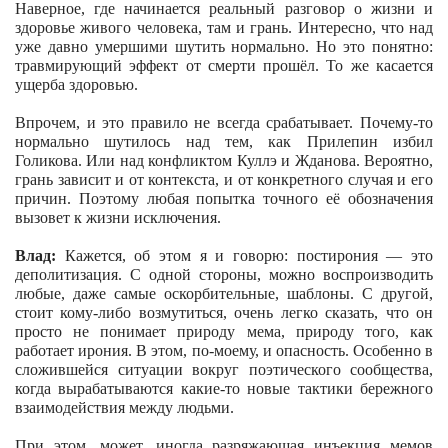
Наверное, где начинается реальный разговор о жизни и
здоровье живого человека, там и грань. Интересно, что над
уже давно умершими шутить нормально. Но это понятно:
травмирующий эффект от смерти прошёл. То же касается
ущерба здоровью.
Впрочем, и это правило не всегда срабатывает. Почему-то
нормально шутилось над тем, как Прилепин избил
Голикова. Или над конфликтом Куллэ и Жданова. Вероятно,
грань зависит и от контекста, и от конкретного случая и его
причин. Поэтому любая попытка точного её обозначения
вызовет к жизни исключения.
Влад:
Кажется, об этом я и говорю: постирония — это
деполитизация. С одной стороны, можно воспроизводить
любые, даже самые оскорбительные, шаблоны. С другой,
стоит кому-либо возмутиться, очень легко сказать, что он
просто не понимает природу мема, природу того, как
работает ирония. В этом, по-моему, и опасность. Особенно в
сложившейся ситуации вокруг поэтического сообщества,
когда вырабатываются какие-то новые тактики бережного
взаимодействия между людьми.
При этом, может, иногда разряжающая инъекция мемов