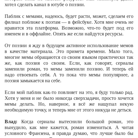
хотел сделать канал в ютубе о поэзии.
Паблик с мемами, надеюсь, будет расти, может, сделаем его
филиал поближе к поэтам — в фейсбуке. Хотя мне очень не
нравится эта платформа. Возможно, что-то будет под его
именем и в оффлайне. Опять же если найдутся ресурсы.
От поэзии я жду в будущем активное использование мемов
в качестве материала. Это примета времени. Мало того,
многие мемы обращаются со своим языком практически так
же, как поэзия со своим. Если, как говорят, сериалы
заменили роман, то мемы заменили поэзию. И теперь ей
надо отвоевать себя. А то пока что мемы популярнее, а
поэзия замыкается на себе.
Если мой паблик как-то повлияет на это, я буду только рад.
Хотя у меня и не было никогда сверхзадачи, просто хочется
мемы делать. Но, наверное, я всё же нащупал некую
необходимую точку, и теперь мне от этого никуда не деться.
Влад:
Когда сериалы вытеснили большой роман, это
вынудило, как мне кажется, роман измениться. А читая
условного Франзена, я правда думаю, что лучше было бы