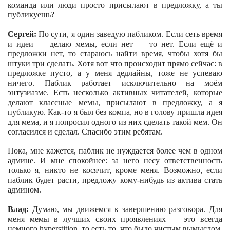
команда или люди просто присылают в предложку, а ты
публикуешь?
Сергей:
По сути, я один заведую пабликом. Если сеть время
и идеи — делаю мемы, если нет — то нет. Если ещё и
предложки нет, то стараюсь найти время, чтобы хотя бы
штуки три сделать. Хотя вот что происходит прямо сейчас: в
предложке пусто, а у меня дедлайны, тоже не успеваю
ничего. Паблик работает исключительно на моём
энтузиазме. Есть несколько активных читателей, которые
делают классные мемы, присылают в предложку, а я
публикую. Как-то я был без компа, но в голову пришла идея
для мема, и я попросил одного из них сделать такой мем. Он
согласился и сделал. Спасибо этим ребятам.
Пока, мне кажется, паблик не нуждается более чем в одном
админе. И мне спокойнее: за него несу ответственность
только я, никто не косячит, кроме меня. Возможно, если
паблик будет расти, предложу кому-нибудь из актива стать
админом.
Влад:
Думаю, мы движемся к завершению разговора. Для
меня мемы в лучших своих проявлениях — это всегда
немного hyperstition, то есть то, что было чистым вымыслом,