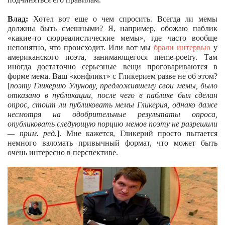
Влад:
Хотел вот еще о чем спросить. Всегда ли мемы
должны быть смешными? Я, например, обожаю паблик
«какие-то сюрреалистические мемы», где часто вообще
непонятно, что происходит. Или вот мы
брали интервью
у
американского поэта, занимающегося
meme
-poetry. Там
иногда достаточно серьезные вещи проговариваются в
форме мема. Ваш «конфликт» с Гликерием разве не об этом?
[
поэту Гликерию Улунову, предложившему свои мемы, было
отказано в публикации, после чего в паблике был сделан
опрос, стоит ли публиковать мемы Гликерия, однако даже
несмотря на одобрительные результаты опроса,
опубликовать следующую порцию мемов поэту не разрешили
— прим. ред.
]. Мне кажется, Гликерий просто пытается
немного взломать привычный формат, что может быть
очень интересно в перспективе.