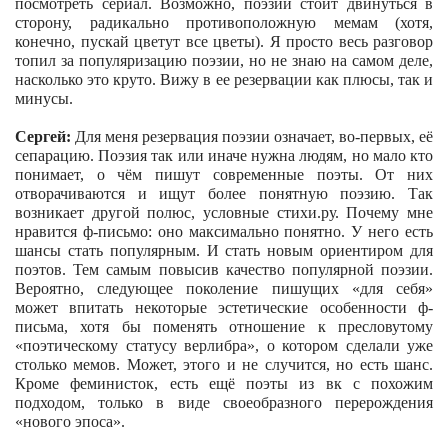
посмотреть сериал. Возможно, поэзии стоит двинуться в
сторону, радикально противоположную мемам (хотя,
конечно, пускай цветут все цветы). Я просто весь разговор
топил за популяризацию поэзии, но не знаю на самом деле,
насколько это круто. Вижу в ее резервации как плюсы, так и
минусы.
Сергей:
Для меня резервация поэзии означает, во-первых, её
сепарацию. Поэзия так или иначе нужна людям, но мало кто
понимает, о чём пишут современные поэты. От них
отворачиваются и ищут более понятную поэзию. Так
возникает другой полюс, условные стихи.ру. Почему мне
нравится ф-письмо: оно максимально понятно. У него есть
шансы стать популярным. И стать новым ориентиром для
поэтов. Тем самым повысив качество популярной поэзии.
Вероятно, следующее поколение пишущих «для себя»
может впитать некоторые эстетические особенности ф-
письма, хотя бы поменять отношение к пресловутому
«поэтическому статусу верлибра», о котором сделали уже
столько мемов. Может, этого и не случится, но есть шанс.
Кроме феминисток, есть ещё поэты из вк с похожим
подходом, только в виде своеобразного перерождения
«нового эпоса».